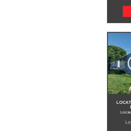
LOCAT
Locau
Lo