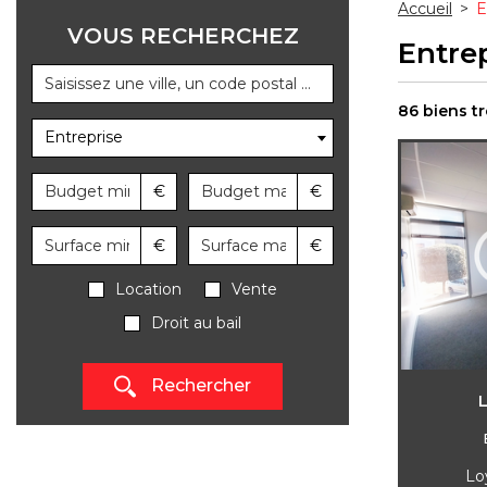
Accueil
>
E
VOUS RECHERCHEZ
Entre
86 biens t
Entreprise
€
€
€
€
Location
Vente
Droit au bail
Rechercher
Lo