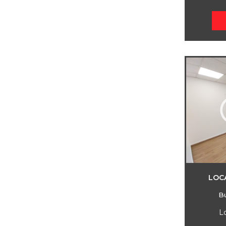
LOC
B
L