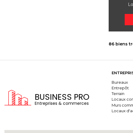
Lo
86 biens t
ENTREPRI
Bureaux
Entrepôt
Terrain
BUSINESS PRO
Locaux co
Entreprises & commerces
Murs comm
Locaux d'ac