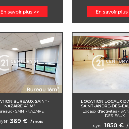
En savoir plus
En savoir plus
ATION BUREAUX SAINT-
LOCATION LOCAUX D'A
NAZAIRE 41 M²
SAINT-ANDRÉ-DES-EAU
ureaux
-
SAINT-NAZAIRE
Locaux d'activités
-
SAI
DES-EAUX
369 €
oyer
/ mois
1850 €
Loyer
/