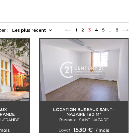
1
2
3
4
5
...
8
par :
AUX
LOCATION BUREAUX SAINT-
ÉRANDE
NAZAIRE 180 M²
GUÉRANDE
Bureaux
-
SAINT-NAZAIRE
1530 €
Loyer
 mois
/ mois