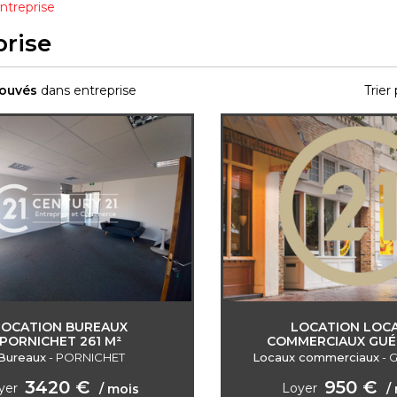
ntreprise
prise
rouvés
dans entreprise
Trier 
LOCATION BUREAUX
LOCATION LOC
PORNICHET 261 M²
COMMERCIAUX GU
Bureaux
-
PORNICHET
Locaux commerciaux
-
3420 €
950 €
yer
Loyer
/ mois
/