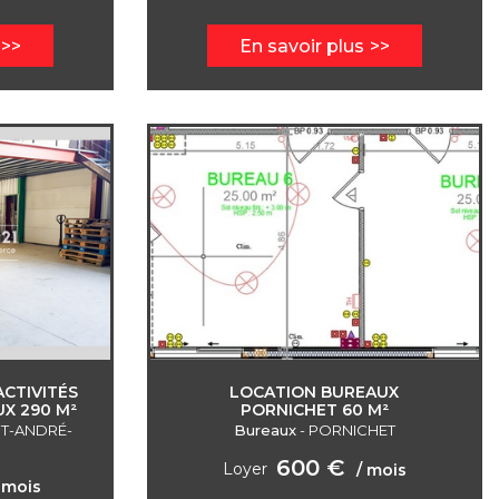
En savoir plus
CTIVITÉS
LOCATION BUREAUX
X 290 M²
PORNICHET 60 M²
NT-ANDRÉ-
Bureaux
-
PORNICHET
600 €
Loyer
/ mois
 mois