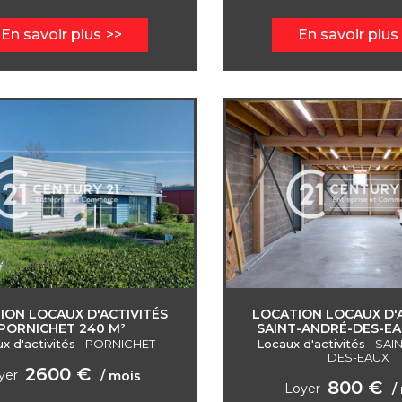
En savoir plus
En savoir plus
ION LOCAUX D'ACTIVITÉS
LOCATION LOCAUX D'A
PORNICHET 240 M²
SAINT-ANDRÉ-DES-EA
x d'activités
-
PORNICHET
Locaux d'activités
-
SAI
DES-EAUX
2600 €
yer
/ mois
800 €
Loyer
/