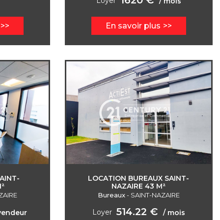
1620 €
Loyer
/ mois
En savoir plus
AINT-
LOCATION BUREAUX SAINT-
M²
NAZAIRE 43 M²
ZAIRE
Bureaux
-
SAINT-NAZAIRE
514.22 €
Loyer
vendeur
/ mois