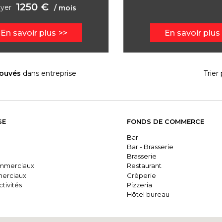
1250 €
yer
/ mois
En savoir plus
En savoir plus
rouvés
dans entreprise
Trier 
SE
FONDS DE COMMERCE
Bar
Bar - Brasserie
Brasserie
mmerciaux
Restaurant
erciaux
Crèperie
tivités
Pizzeria
Hôtel bureau