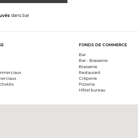
ouvés
dans bar
SE
FONDS DE COMMERCE
Bar
Bar - Brasserie
Brasserie
mmerciaux
Restaurant
erciaux
Crèperie
tivités
Pizzeria
Hôtel bureau