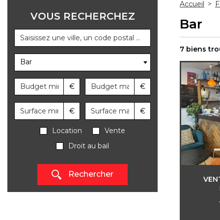
Accueil
>
F
VOUS RECHERCHEZ
Bar
7 biens tr
Bar
€
€
€
€
Location
Vente
Droit au bail
Rechercher
VEN