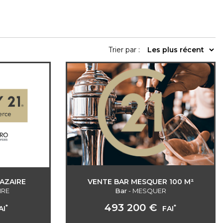
Trier par :
AZAIRE
VENTE BAR MESQUER 100 M²
IRE
Bar
-
MESQUER
493 200 €
*
*
AI
FAI