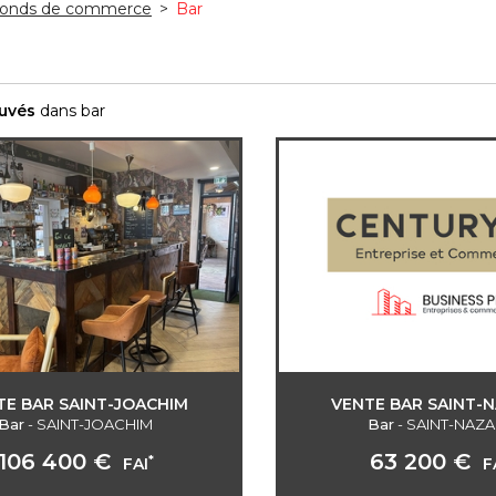
onds de commerce
>
Bar
ouvés
dans bar
TE BAR SAINT-JOACHIM
VENTE BAR SAINT-N
Bar
-
SAINT-JOACHIM
Bar
-
SAINT-NAZA
106 400 €
63 200 €
*
FAI
F