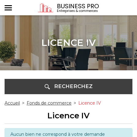
BUSINESS PRO
Entreprises & commerces
LICENCE IV
RECHERCHEZ
Accueil
>
Fonds de commerce
>
Licence IV
Licence IV
Aucun bien ne correspond à votre demande