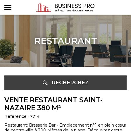
BUSINESS PRO
Entreprises & commerces
RESTAURANT
RECHERCHEZ
VENTE RESTAURANT SAINT-
NAZAIRE 380 M²
Référence : 7714
Restaurant: Brasserie Bar - Emplacement n°1 en plein cœur
de centre-ville à 200 Mètres de la plage. Découvrez cette