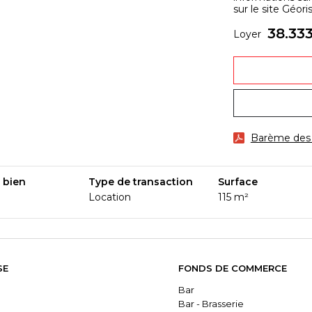
sur le site Géor
38.33
Loyer
Barème des 
 bien
Type de transaction
Surface
Location
115 m²
SE
FONDS DE COMMERCE
Bar
Bar - Brasserie