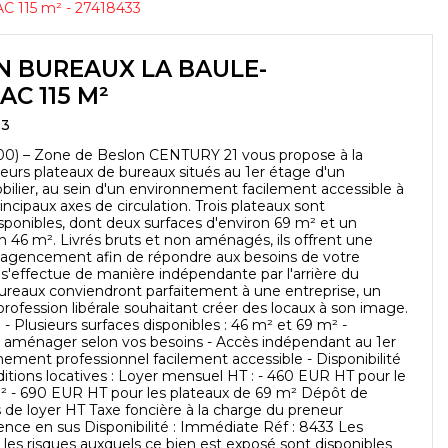
 115 m² - 27418433
N BUREAUX LA BAULE-
C 115 M²
33
0) – Zone de Beslon CENTURY 21 vous propose à la
urs plateaux de bureaux situés au 1er étage d'un
lier, au sein d'un environnement facilement accessible à
incipaux axes de circulation. Trois plateaux sont
sponibles, dont deux surfaces d'environ 69 m² et un
n 46 m². Livrés bruts et non aménagés, ils offrent une
d'agencement afin de répondre aux besoins de votre
s s'effectue de manière indépendante par l'arrière du
ureaux conviendront parfaitement à une entreprise, un
rofession libérale souhaitant créer des locaux à son image.
 - Plusieurs surfaces disponibles : 46 m² et 69 m² -
à aménager selon vos besoins - Accès indépendant au 1er
nement professionnel facilement accessible - Disponibilité
tions locatives : Loyer mensuel HT : - 460 EUR HT pour le
² - 690 EUR HT pour les plateaux de 69 m² Dépôt de
s de loyer HT Taxe foncière à la charge du preneur
ence en sus Disponibilité : Immédiate Réf : 8433 Les
 les risques auxquels ce bien est exposé sont disponibles