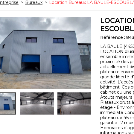
ntreprise
>
Bureaux
>
Location Bureaux LA BAULE-ESCOUBLAC
LOCATIO
ESCOUBLA
Référence : 84
LA BAULE (4450
LOCATION plusie
ensemble immobi
proximité des pr
actuellement di
plateau d'enviro
grande liberté 
activité. L'accè
bâtiment. Ces b
cabinet ou une p
Atouts majeurs :
Plateaux bruts 
étage - Environ
immédiate Condi
plateau de 46 m
garantie : 2 moi
Honoraires d'ag
informations sur