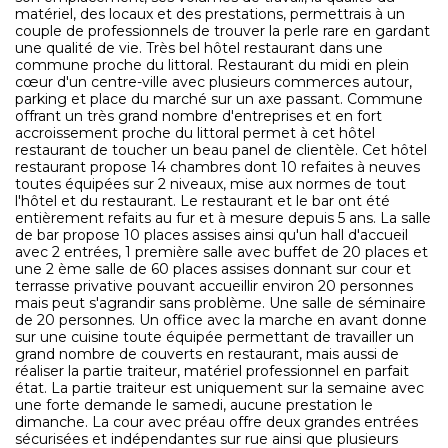
matériel, des locaux et des prestations, permettrais à un
couple de professionnels de trouver la perle rare en gardant
une qualité de vie. Très bel hôtel restaurant dans une
commune proche du littoral. Restaurant du midi en plein
cœur d'un centre-ville avec plusieurs commerces autour,
parking et place du marché sur un axe passant. Commune
offrant un très grand nombre d'entreprises et en fort
accroissement proche du littoral permet à cet hôtel
restaurant de toucher un beau panel de clientèle. Cet hôtel
restaurant propose 14 chambres dont 10 refaites à neuves
toutes équipées sur 2 niveaux, mise aux normes de tout
l'hôtel et du restaurant. Le restaurant et le bar ont été
entièrement refaits au fur et à mesure depuis 5 ans. La salle
de bar propose 10 places assises ainsi qu'un hall d'accueil
avec 2 entrées, 1 première salle avec buffet de 20 places et
une 2 ème salle de 60 places assises donnant sur cour et
terrasse privative pouvant accueillir environ 20 personnes
mais peut s'agrandir sans problème. Une salle de séminaire
de 20 personnes. Un office avec la marche en avant donne
sur une cuisine toute équipée permettant de travailler un
grand nombre de couverts en restaurant, mais aussi de
réaliser la partie traiteur, matériel professionnel en parfait
état. La partie traiteur est uniquement sur la semaine avec
une forte demande le samedi, aucune prestation le
dimanche. La cour avec préau offre deux grandes entrées
sécurisées et indépendantes sur rue ainsi que plusieurs